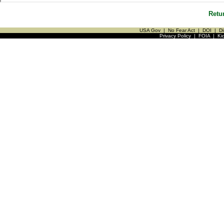
Retu
USA Gov
|
No Fear Act
|
DOI
|
Di
Privacy Policy
|
FOIA
|
Ki