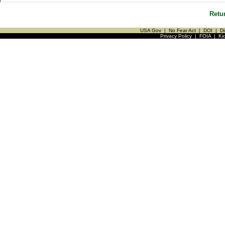
Retu
USA Gov
|
No Fear Act
|
DOI
|
Di
Privacy Policy
|
FOIA
|
Ki