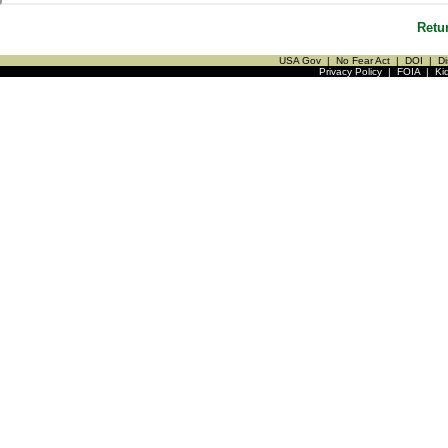
Retu
USA Gov
|
No Fear Act
|
DOI
|
Di
Privacy Policy
|
FOIA
|
Ki