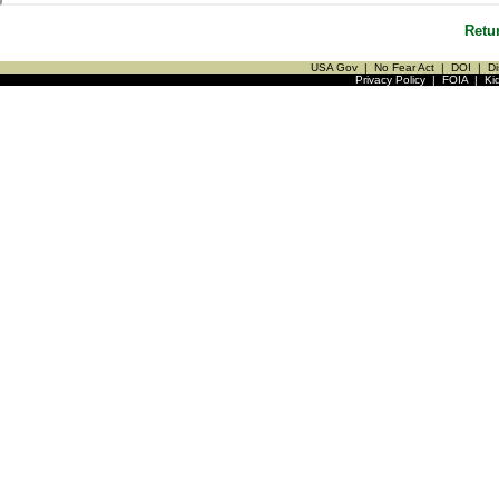
Retu
USA Gov
|
No Fear Act
|
DOI
|
Di
Privacy Policy
|
FOIA
|
Ki