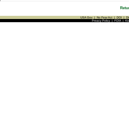
Retu
USA Gov
|
No Fear Act
|
DOI
|
Di
Privacy Policy
|
FOIA
|
Ki