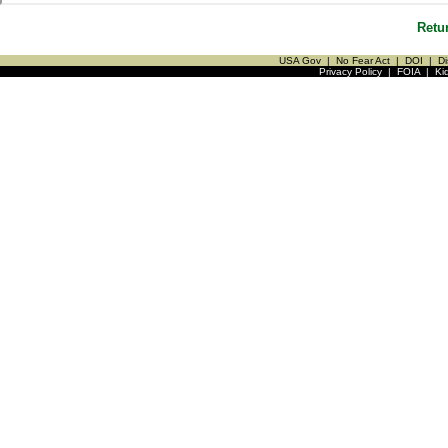
Retu
USA Gov
|
No Fear Act
|
DOI
|
Di
Privacy Policy
|
FOIA
|
Ki