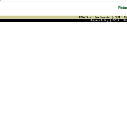
Retu
USA Gov
|
No Fear Act
|
DOI
|
Di
Privacy Policy
|
FOIA
|
Ki