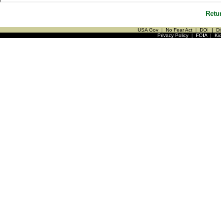
Retu
USA Gov
|
No Fear Act
|
DOI
|
Di
Privacy Policy
|
FOIA
|
Ki