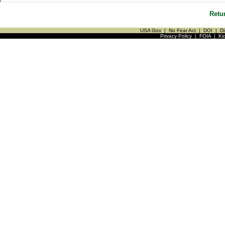
Retu
USA Gov
|
No Fear Act
|
DOI
|
Di
Privacy Policy
|
FOIA
|
Ki