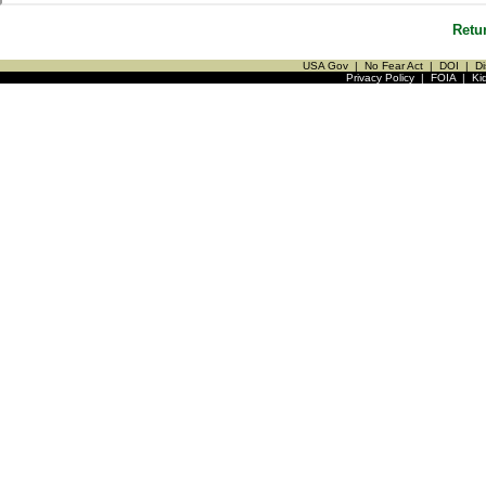
Retu
USA Gov
|
No Fear Act
|
DOI
|
Di
Privacy Policy
|
FOIA
|
Ki