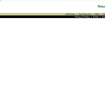
Retu
USA Gov
|
No Fear Act
|
DOI
|
Di
Privacy Policy
|
FOIA
|
Ki