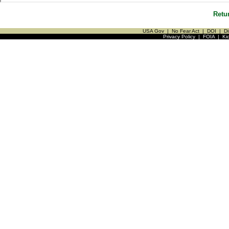
Retu
USA Gov
|
No Fear Act
|
DOI
|
Di
Privacy Policy
|
FOIA
|
Ki