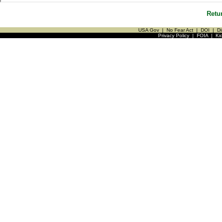
Retu
USA Gov
|
No Fear Act
|
DOI
|
Di
Privacy Policy
|
FOIA
|
Ki