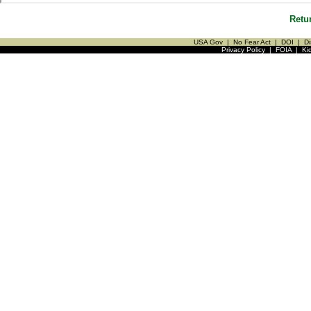
Retu
USA Gov
|
No Fear Act
|
DOI
|
Di
Privacy Policy
|
FOIA
|
Ki