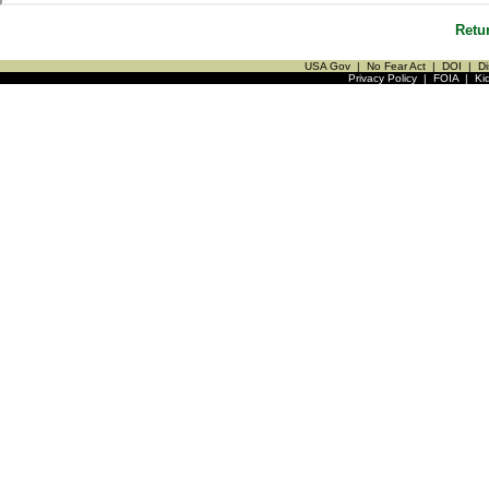
Retu
USA Gov
|
No Fear Act
|
DOI
|
Di
Privacy Policy
|
FOIA
|
Ki