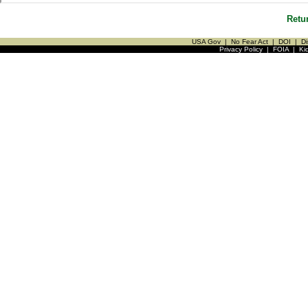
Retu
USA Gov
|
No Fear Act
|
DOI
|
Di
Privacy Policy
|
FOIA
|
Ki