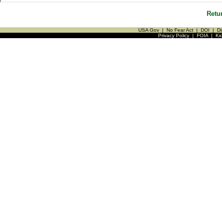
Retu
USA Gov
|
No Fear Act
|
DOI
|
Di
Privacy Policy
|
FOIA
|
Ki