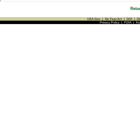
Retu
USA Gov
|
No Fear Act
|
DOI
|
Di
Privacy Policy
|
FOIA
|
Ki