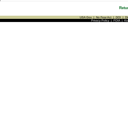
Retu
USA Gov
|
No Fear Act
|
DOI
|
Di
Privacy Policy
|
FOIA
|
Ki