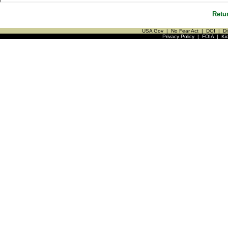
Retu
USA Gov
|
No Fear Act
|
DOI
|
Di
Privacy Policy
|
FOIA
|
Ki