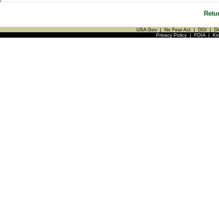
Retu
USA Gov
|
No Fear Act
|
DOI
|
Di
Privacy Policy
|
FOIA
|
Ki