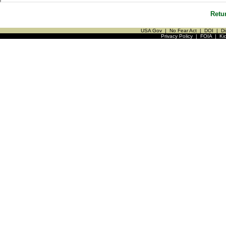
Retu
USA Gov
|
No Fear Act
|
DOI
|
Di
Privacy Policy
|
FOIA
|
Ki