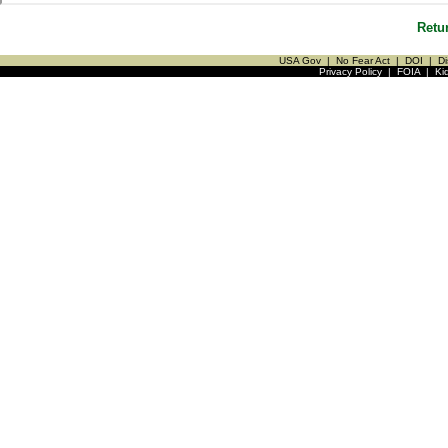
Retu
USA Gov
|
No Fear Act
|
DOI
|
Di
Privacy Policy
|
FOIA
|
Ki