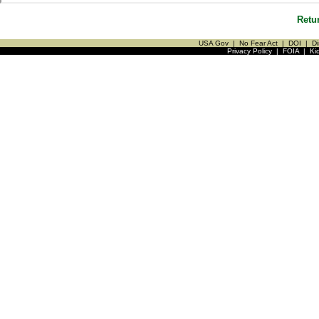
Retu
USA Gov
|
No Fear Act
|
DOI
|
Di
Privacy Policy
|
FOIA
|
Ki