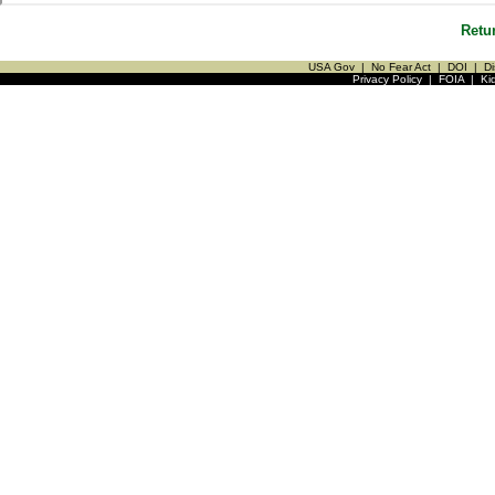
Retu
USA Gov
|
No Fear Act
|
DOI
|
Di
Privacy Policy
|
FOIA
|
Ki