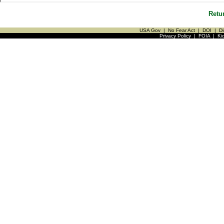
Retu
USA Gov
|
No Fear Act
|
DOI
|
Di
Privacy Policy
|
FOIA
|
Ki