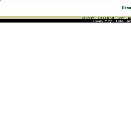
Retu
USA Gov
|
No Fear Act
|
DOI
|
Di
Privacy Policy
|
FOIA
|
Ki