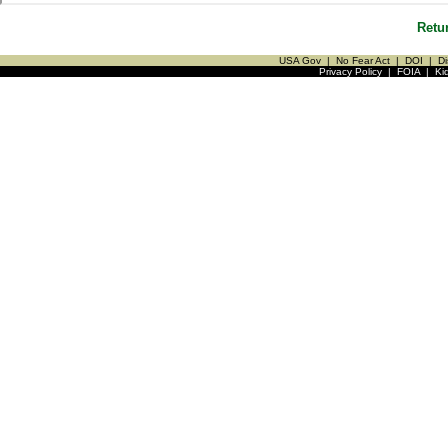
Retu
USA Gov
|
No Fear Act
|
DOI
|
Di
Privacy Policy
|
FOIA
|
Ki