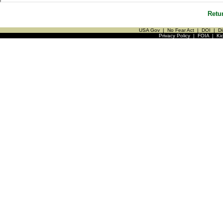
Retu
USA Gov
|
No Fear Act
|
DOI
|
Di
Privacy Policy
|
FOIA
|
Ki