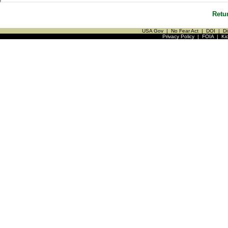
Retu
USA Gov
|
No Fear Act
|
DOI
|
Di
Privacy Policy
|
FOIA
|
Ki