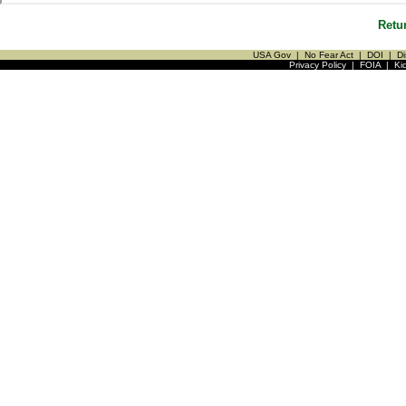
Retu
USA Gov
|
No Fear Act
|
DOI
|
Di
Privacy Policy
|
FOIA
|
Ki