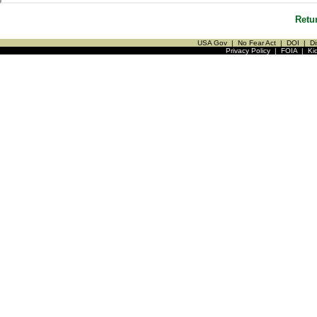
Retu
USA Gov
|
No Fear Act
|
DOI
|
Di
Privacy Policy
|
FOIA
|
Ki