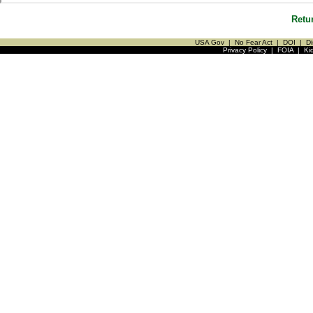
Retu
USA Gov
|
No Fear Act
|
DOI
|
Di
Privacy Policy
|
FOIA
|
Ki