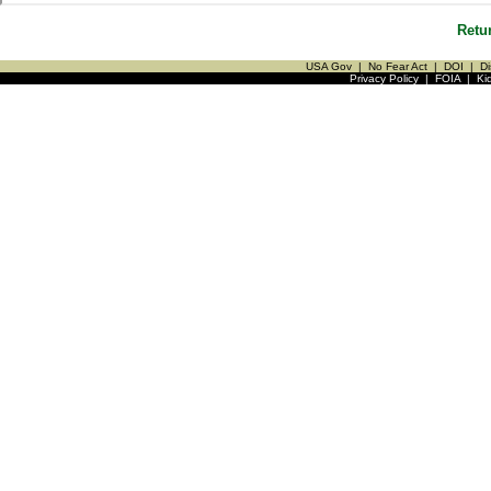
Retu
USA Gov
|
No Fear Act
|
DOI
|
Di
Privacy Policy
|
FOIA
|
Ki