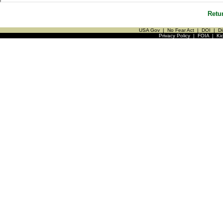
Retu
USA Gov
|
No Fear Act
|
DOI
|
Di
Privacy Policy
|
FOIA
|
Ki