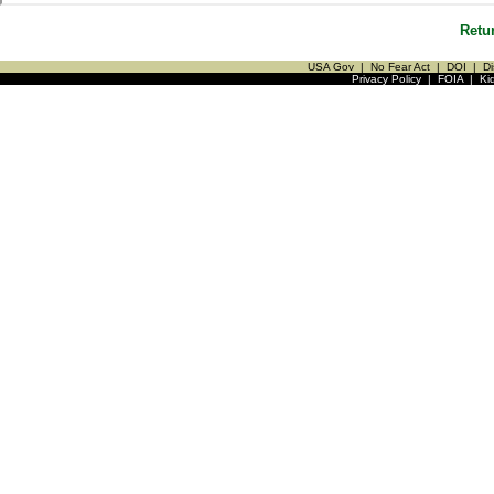
Retu
USA Gov
|
No Fear Act
|
DOI
|
Di
Privacy Policy
|
FOIA
|
Ki