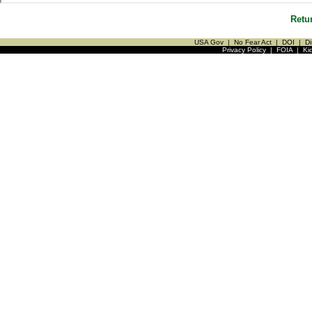
Retu
USA Gov
|
No Fear Act
|
DOI
|
Di
Privacy Policy
|
FOIA
|
Ki