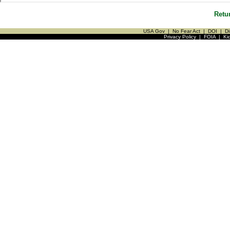
Retu
USA Gov
|
No Fear Act
|
DOI
|
Di
Privacy Policy
|
FOIA
|
Ki