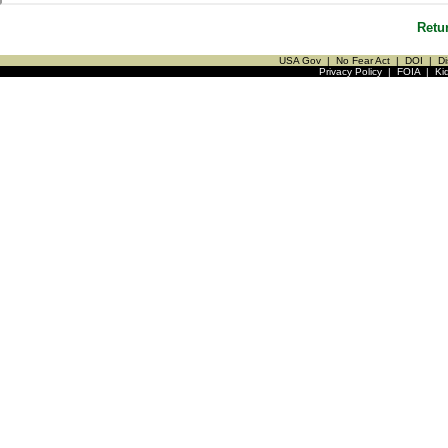
Retu
USA Gov
|
No Fear Act
|
DOI
|
Di
Privacy Policy
|
FOIA
|
Ki