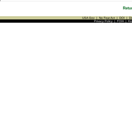
Retu
USA Gov
|
No Fear Act
|
DOI
|
Di
Privacy Policy
|
FOIA
|
Ki