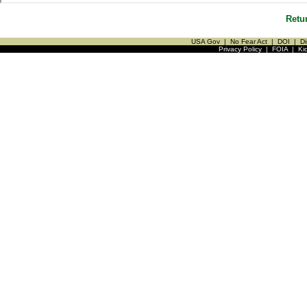
Retu
USA Gov
|
No Fear Act
|
DOI
|
Di
Privacy Policy
|
FOIA
|
Ki