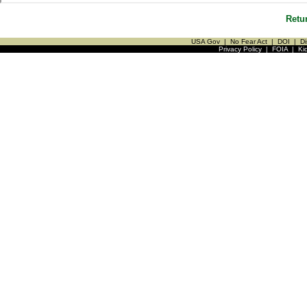
Retu
USA Gov
|
No Fear Act
|
DOI
|
Di
Privacy Policy
|
FOIA
|
Ki