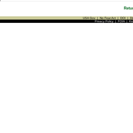
Retu
USA Gov
|
No Fear Act
|
DOI
|
Di
Privacy Policy
|
FOIA
|
Ki