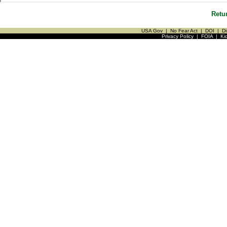
Retu
USA Gov
|
No Fear Act
|
DOI
|
Di
Privacy Policy
|
FOIA
|
Ki