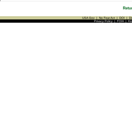
Retu
USA Gov
|
No Fear Act
|
DOI
|
Di
Privacy Policy
|
FOIA
|
Ki