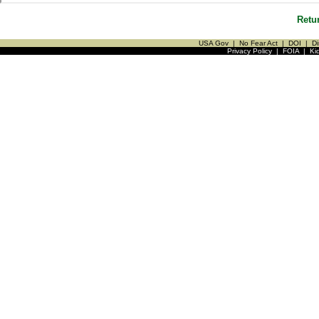
Retu
USA Gov
|
No Fear Act
|
DOI
|
Di
Privacy Policy
|
FOIA
|
Ki