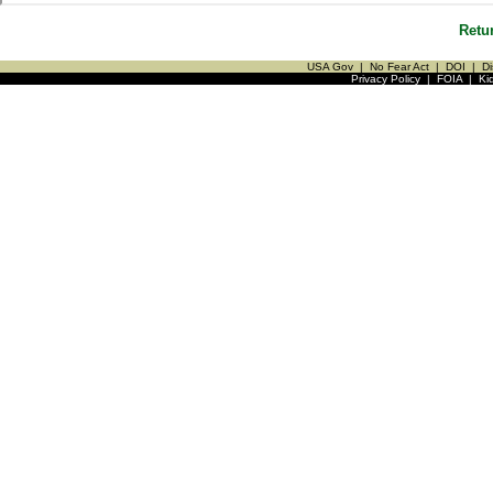
Retu
USA Gov
|
No Fear Act
|
DOI
|
Di
Privacy Policy
|
FOIA
|
Ki