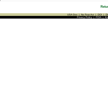
Retu
USA Gov
|
No Fear Act
|
DOI
|
Di
Privacy Policy
|
FOIA
|
Ki