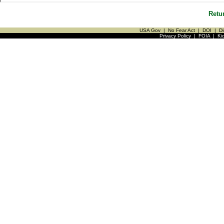
Retu
USA Gov
|
No Fear Act
|
DOI
|
Di
Privacy Policy
|
FOIA
|
Ki