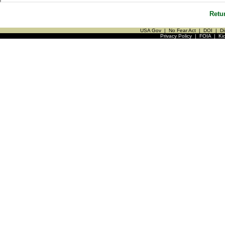
Retu
USA Gov
|
No Fear Act
|
DOI
|
Di
Privacy Policy
|
FOIA
|
Ki